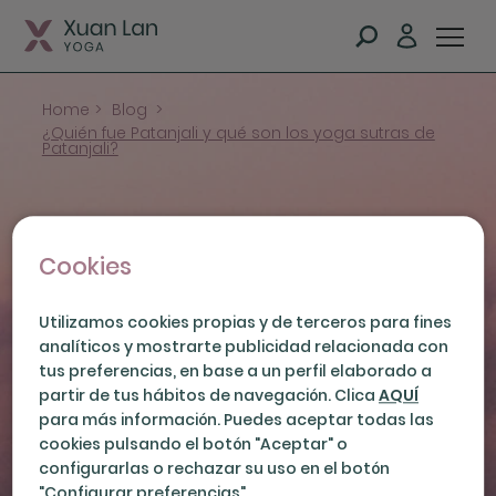
Home
>
Blog
>
¿Quién fue Patanjali y qué son los yoga sutras de
Patanjali?
Cookies
¿Quién fue Patanjali y
Utilizamos cookies propias y de terceros para fines
analíticos y mostrarte publicidad relacionada con
qué son los yoga sutras
tus preferencias, en base a un perfil elaborado a
partir de tus hábitos de navegación. Clica
AQUÍ
de Patanjali?
para más información. Puedes aceptar todas las
cookies pulsando el botón "Aceptar" o
05-09-2024
configurarlas o rechazar su uso en el botón
"Configurar preferencias".