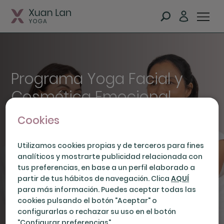
Programa Yoga Facial y
Cosmética Emocional
4 semanas para despertar tu belleza natural
Cookies
con yoga, respiración y conciencia facial.
Acceso para siempre, practica a tu ritmo.
Utilizamos cookies propias y de terceros para fines
Incluye 10 vídeos, 1 manual ebook (+50
analíticos y mostrarte publicidad relacionada con
páginas), 1 calendario y 1 diario de práctica.
tus preferencias, en base a un perfil elaborado a
partir de tus hábitos de navegación. Clica
AQUÍ
Empezar programa -
$59
para más información. Puedes aceptar todas las
cookies pulsando el botón "Aceptar" o
configurarlas o rechazar su uso en el botón
"Configurar preferencias".